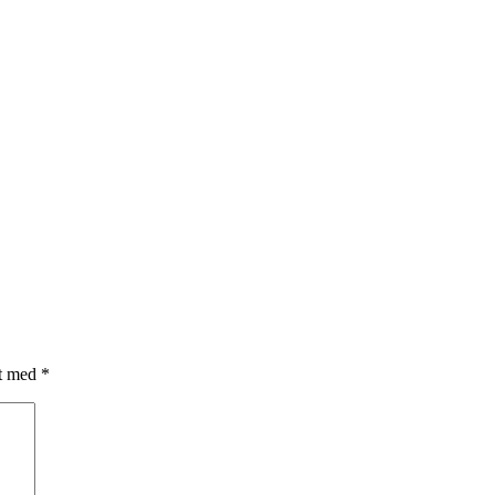
et med
*