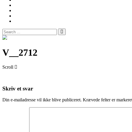
Musik
videoer
Musik
øveaften
Om
os
Spilleliste
Search
for:
Site
Overlay
V__2712
Scroll
Skriv et svar
Din e-mailadresse vil ikke blive publiceret.
Krævede felter er marker