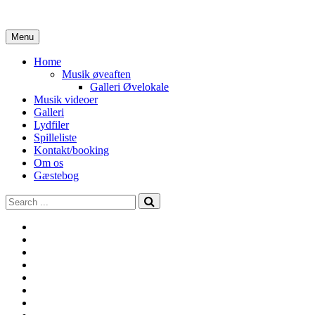
Skip
to
content
Menu
Home
Musik øveaften
Galleri Øvelokale
Musik videoer
Galleri
Lydfiler
Spilleliste
Kontakt/booking
Om os
Gæstebog
Search
for:
Forside
Front
Page
Galleri
Galleri
Øvelokale
Gæstebog
Home
Kontakt/booking
Lydfiler