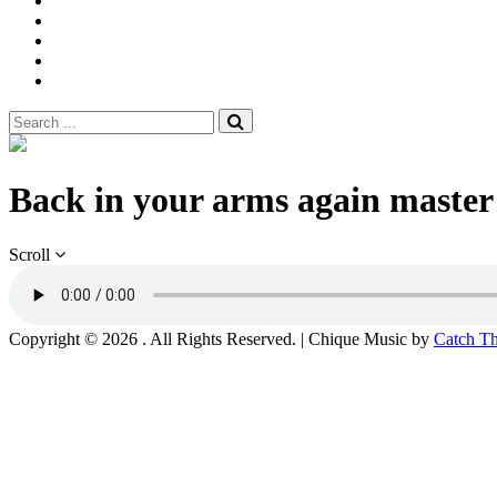
Musik
videoer
Musik
øveaften
Om
os
Spilleliste
Search
for:
Site
Overlay
Back in your arms again master
Scroll
Copyright © 2026
. All Rights Reserved. | Chique Music by
Catch T